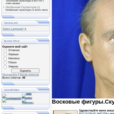
Технологии скульптуры и все что с
этим связано
Необычная Скульптура
[2]
Необычная скульптура со всего света
TRANSLATE
Select Language
▼
BLOCK TITLE
Оцените мой сайт
Отлично
Хорошо
Неплохо
Плохо
Ужасно
Результаты
|
Архив опросов
Всего ответов:
49
АНАЛИТИКА
Восковые фигуры.Ск
Здравствуйте меня зовут
ВОСКОВЫЕ ФИГУРЫ
осн