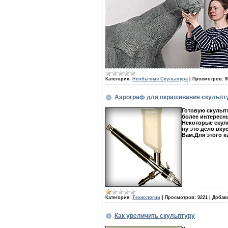
Категория:
Необычная Скульптура
|
Просмотров:
9
Аэрограф для окрашивания скульпт
Готовую скульпт
более интересн
Некоторые скул
ну это дело вку
Вам.Для этого к
Категория:
Технологии
|
Просмотров:
9221
|
Добав
Как увеличить скульптуру