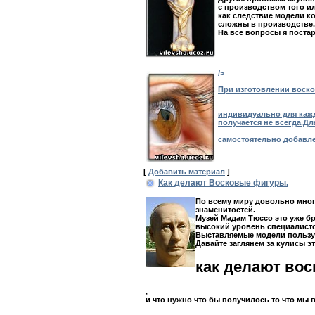
с производством того и
как следствие модели к
сложны в производстве.
На все вопросы я постар
/>
При изготовлении воско
индивидуально для кажд
получается не всегда.Для
самостоятельно добавл
[
Добавить материал
]
Как делают Восковые фигуры.
По всему миру довольно мног
знаменитостей.
Музей Мадам Тюссо это уже бр
высокий уровень специалисто
Выставляемые модели пользу
Давайте заглянем за кулисы э
как делают во
,
и что нужно что бы получилось то что мы 