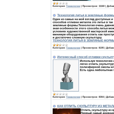
Категория:
Технологии
|
Просмотров:
11160
|
Добав
Технология литья в земляные форм
Один из самых на мой взгляд доступных и
способов отливки металла это литье в та
земляные формы.Технология очень давняя
зная особенности этого способа литья мо
условиях художественной мастерской име
минимум оборудования отлить как просту
и достаточно сложную скульптуру.
ТЕХНОЛОГИЯ ЛИТЬЯ В ЗЕМЛЯНЫЕ ФОРМ
Категория:
Технологии
|
Просмотров:
8195
|
Добав
Интересный способ отливки скульп
Используя технологию 
легко отлить скульптур
полиэфирной смолы или
Есть одна любопытная т
Категория:
Технологии
|
Просмотров:
8304
|
Добав
КАК ОТЛИТЬ СКУЛЬПТУРУ ИЗ МЕТАЛ
Отлить скульптуру из 
Первый самый древний 