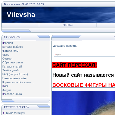
Воскресенье, 09.08.2026, 06:05
Vilevsha
ГЛАВНАЯ
МЕНЮ САЙТА
Г
Главная
Добавить новость
Каталог файлов
Фотоальбом
Video
Ссылки
Обратная связь
САЙТ ПЕРЕЕХАЛ!
Каталог статей
Знай и умей
Новый сайт называется
FAQ (вопрос/ответ)
Интересные сайты
Карта сайта Восковые...
ВОСКОВЫЕ ФИГУРЫ НА
Блог
Форум
Гостевая книга
КАТЕГОРИИ РАЗДЕЛА
Технологии
[19]