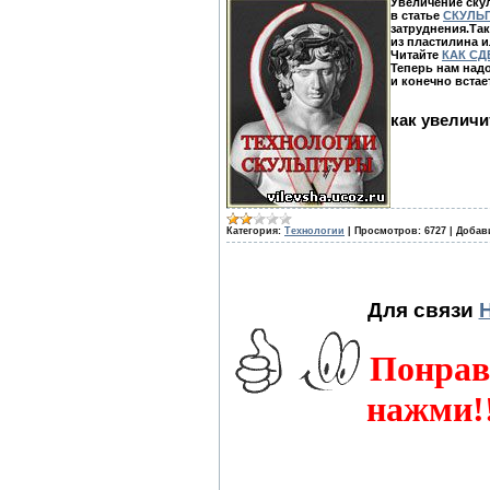
Увеличение ску
в статье
СКУЛЬ
затруднения.Так
из пластилина и
Читайте
КАК СД
Теперь нам надо
и конечно встае
как увеличи
Категория:
Технологии
|
Просмотров:
6727
|
Добав
Для связи
Понрав
нажми!