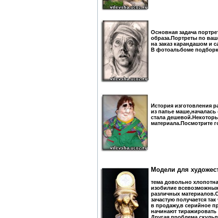
Основная задача портре
образа.Портреты по ва
на заказ карандашом и с
В фотоальбоме подборка
История изготовления р
из папье маше,началась 
стала дешевой.Некоторы
материала.Посмотрите г
Модели для художест
тема довольно хлопотн
изобилие всевозможных 
различных материалов.
зачастую получается так
в продажу,в серийное п
начинают тиражировать 
Другая проблема скуль