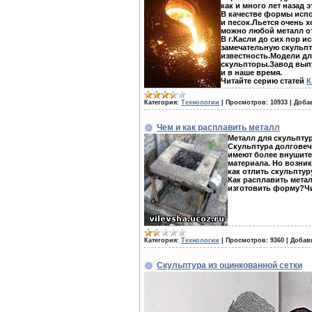
как и много лет назад 
В качестве формы испо
и песок.Льется очень 
можно любой металл от
В г.Касли до сих пор и
замечательную скульпт
известность.Модели дл
скульпторы.Завод выпу
и в наше время.
Читайте серию статей
К
Категория:
Технологии
|
Просмотров:
10933
|
Доба
Чем и как расплавить металл
Металл для скульпту
Скульптура долговеч
имеют более внушите
материала. Но возни
как отлить скульптур
Как расплавить метал
изготовить форму?Ч
Категория:
Технологии
|
Просмотров:
9360
|
Добав
Скульптура из оцинкованной сетки