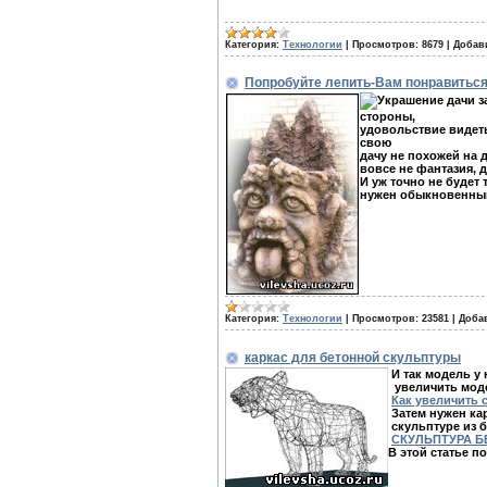
Категория:
Технологии
|
Просмотров:
8679
|
Добав
Попробуйте лепить-Вам понравиться
Украшение дачи за
стороны,
удовольствие видеть
свою
дачу не похожей на 
вовсе не фантазия, 
И уж точно не будет
нужен обыкновенный 
Категория:
Технологии
|
Просмотров:
23581
|
Доба
каркас для бетонной скульптуры
И так модель у 
увеличить модел
Как увеличить 
Затем нужен ка
скульптуре из б
СКУЛЬПТУРА Б
В этой статье п