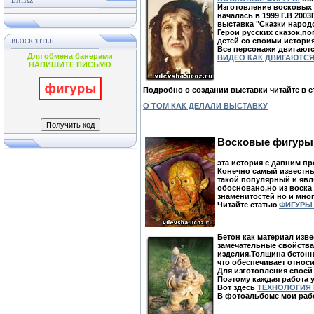
DAI.AZ
Изготовление восковых 
началась в 1999 Г.В 200
выставка "Сказки народ
Герои русских сказок,п
детей со своими истори
BLOCK TITLE
Все персонажи двигаютс
Для обмена банерами
ВИДЕО КАК ДВИГАЮТС
НАПИШИТЕ ПИСЬМО
Подробно о создании выставки читайте в с
О ТОМ КАК ДЕЛАЛИ ВЫСТАВКУ
Восковые фигуры
эта история с давним п
Конечно самый известны
такой популярный и явл
обосновано,но из воска
знаменитостей но и мног
Читайте статью
ФИГУРЫ
Бетон как материал изве
замечательные свойства
изделия.Толщина бетонно
что обеспечивает относ
Для изготовления свое
Поэтому каждая работа 
Вот здесь
ТЕХНОЛОГИЯ
В фотоальбоме мои ра