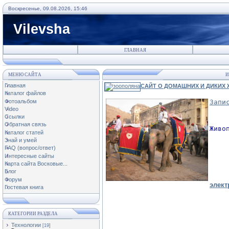
Воскресенье, 09.08.2026, 15:46
Vilevsha
ГЛАВНАЯ
МЕНЮ САЙТА
И
Главная
САЙТ О ДОМАШНИХ И ДИКИХ
Каталог файлов
Фотоальбом
Запи
Video
Ссылки
Обратная связь
Живо
Каталог статей
Знай и умей
FAQ (вопрос/ответ)
Интересные сайты
Карта сайта Восковые...
Блог
Форум
элек
Гостевая книга
КАТЕГОРИИ РАЗДЕЛА
Технологии
[19]