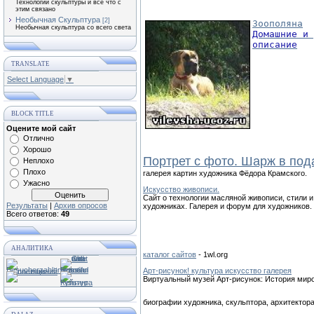
Технологии скульптуры и все что с
этим связано
Необычная Скульптура
[2]
Зоополяна
Необычная скульптура со всего света
Домашние и 
описание
TRANSLATE
Select Language
▼
BLOCK TITLE
Оцените мой сайт
Отлично
Хорошо
Портрет с фото. Шарж в под
Неплохо
Плохо
галерея картин художника Фёдора Крамского.
Ужасно
Искусство живописи.
Сайт о технологии масляной живописи, стили и
Результаты
|
Архив опросов
художниках. Галерея и форум для художников.
Всего ответов:
49
АНАЛИТИКА
каталог сайтов
- 1wl.org
Арт-рисунок! культура искусство галерея
Виртуальный музей Арт-рисунок: История миро
биографии художника, скульптора, архитектор